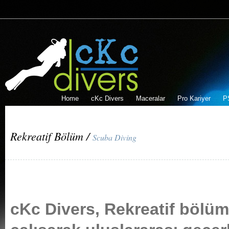
Home
cKc Divers
Maceralar
Pro Kariyer
P
Rekreatif Bölüm /
Scuba Diving
cKc Divers, Rekreatif bölü