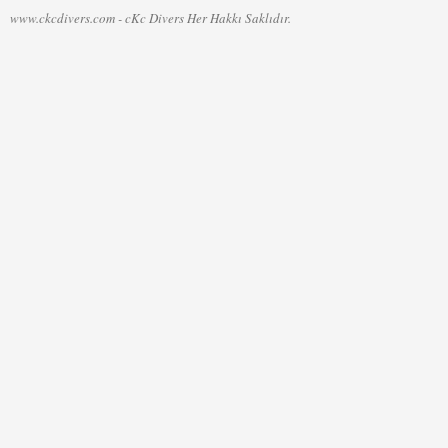
www.ckcdivers.com - cKc Divers Her Hakkı Saklıdır.