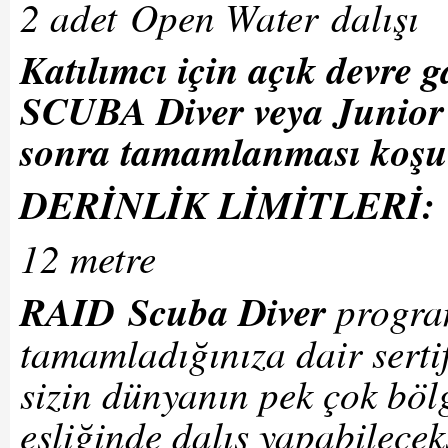
2 adet Open Water dalışı
Katılımcı için açık devre 
SCUBA Diver veya Junior 
sonra tamamlanması koşuluy
DERİNLİK LİMİTLERİ:
12 metre
RAID
Scuba Diver
progra
tamamladığınıza dair sertif
sizin dünyanın pek çok bölg
eşliğinde dalış yapabilecek