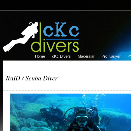
Home
cKc Divers
Maceralar
Pro Kariyer
P
RAID / Scuba Diver