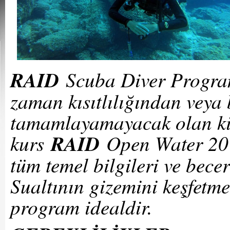
RAID
Scuba Diver Progra
zaman kısıtlılığından veya
tamamlayamayacak olan kişi
kurs
RAID
Open Water 20 k
tüm temel bilgileri ve bece
Sualtının gizemini keşfetm
program idealdir.