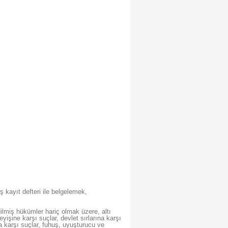
 kayıt defteri ile belgelemek,
dilmiş hükümler hariç olmak üzere, altı
işine karşı suçlar, devlet sırlarına karşı
ğa karşı suçlar, fuhuş, uyuşturucu ve