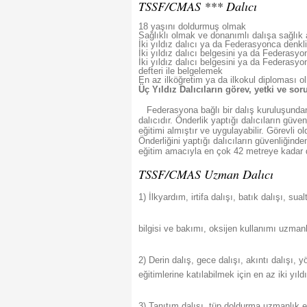
TSSF/CMAS *** Dalıcı
18 yaşını doldurmuş olmak
Sağlıklı olmak ve donanımlı dalışa sağlık 
İki yıldız dalıcı ya da Federasyonca denkl
İki yıldız dalıcı belgesini ya da Federasy
İki yıldız dalıcı belgesini ya da Federasy
defteri ile belgelemek
En az ilköğretim ya da ilkokul diploması 
Üç Yıldız Dalıcıların görev, yetki ve so
Federasyona bağlı bir dalış kuruluşundan 
dalıcıdır. Önderlik yaptığı dalıcıların güv
eğitimi almıştır ve uygulayabilir. Görevli o
Önderliğini yaptığı dalıcıların güvenliğinde
eğitim amacıyla en çok 42 metreye kadar da
TSSF/CMAS Uzman Dalıcı
1) İlkyardım, irtifa dalışı, batık dalışı, s
bilgisi ve bakımı, oksijen kullanımı uzmanlı
2) Derin dalış, gece dalışı, akıntı dalışı,
eğitimlerine katılabilmek için en az iki yıl
3) Tanıtım dalışı, tüp doldurma uzmanlık eğ