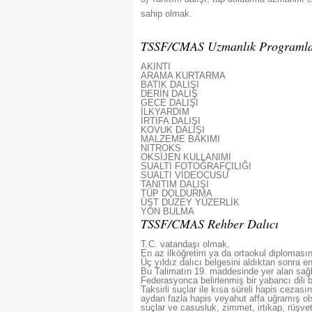
sahip olmak.
TSSF/CMAS Uzmanlık Programla
AKINTI
ARAMA KURTARMA
BATIK DALIŞI
DERİN DALIŞ
GECE DALIŞI
İLKYARDIM
İRTİFA DALIŞI
KOVUK DALIŞI
MALZEME BAKIMI
NITROKS
OKSİJEN KULLANIMI
SUALTI FOTOĞRAFÇILIĞI
SUALTI VİDEOCUSU
TANITIM DALIŞI
TÜP DOLDURMA
ÜST DÜZEY YÜZERLİK
YÖN BULMA
TSSF/CMAS Rehber Dalıcı
T.C. vatandaşı olmak,
En az ilköğretim ya da ortaokul diploması
Üç yıldız dalıcı belgesini aldıktan sonra 
Bu Talimatın 19. maddesinde yer alan sağlı
Federasyonca belirlenmiş bir yabancı dili
Taksirli suçlar ile kısa süreli hapis cezas
aydan fazla hapis veyahut affa uğramış olsa
suçlar ve casusluk, zimmet, irtikap, rüşvet