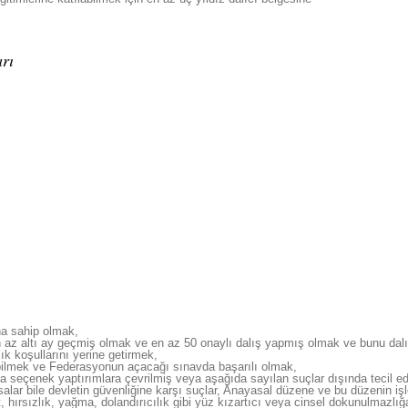
rı
na sahip olmak,
en az altı ay geçmiş olmak ve en az 50 onaylı dalış yapmış olmak ve bunu dalış
k koşullarını yerine getirmek,
 bilmek ve Federasyonun açacağı sınavda başarılı olmak,
ına seçenek yaptırımlara çevrilmiş veya aşağıda sayılan suçlar dışında tecil e
lar bile devletin güvenliğine karşı suçlar, Anayasal düzene ve bu düzenin işley
, hırsızlık, yağma, dolandırıcılık gibi yüz kızartıcı veya cinsel dokunulmazlı