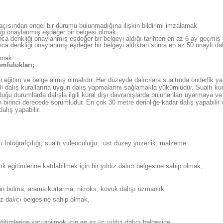
açısından engel bir durumu bulunmadığına ilişkin bildirimi imzalamak
iği onaylanmış eşdeğer bir belgesi olmak
onca denkliği onaylanmış eşdeğer bir belgeyi aldığı tarihten en az 6 ay geçmiş
onca denkliği onaylanmış eşdeğer bir belgeyi aldıktan sonra en az 50 onaylı d
olmak
rumlulukları;
eğitim ve belge almış olmalıdır. Her düzeyde dalıcılara sualtında önderlik y
enli dalış kurallarına uygun dalış yapmalarını sağlamakla yükümlüdür. Sualtı k
lduğu durumlarda dalışla ilgili kural dışı davranışlarda bulunanları uyarmaya ve
n birinci derecede sorumludur. En çok 30 metre derinliğe kadar dalış yapabilir v
lış yapabilir.
ualtı fotoğrafçılığı, sualtı videoculuğu, üst düzey yüzerlik, malzeme
k eğitimlerine katılabilmek için bir yıldız dalıcı belgesine sahip olmak,
 yön bulma, arama kurtarma, nitroks, kovuk dalışı uzmanlık
dız dalıcı belgesine sahip olmak,
itimlerine katılabilmek için en az üç yıldız dalıcı belgesine