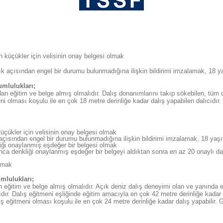
 küçükler için velisinin onay belgesi olmak
ık açısından engel bir durumu bulunmadığına ilişkin bildirimi imzalamak, 18 ya
rumlulukları;
ğitim ve belge almış olmalıdır. Dalış donanımlarını takıp sökebilen, tüm dal
eni olması koşulu ile en çok 18 metre derinliğe kadar dalış yapabilen dalıcıdı
çükler için velisinin onay belgesi olmak
açısından engel bir durumu bulunmadığına ilişkin bildirimi imzalamak, 18 yaşın
liği onaylanmış eşdeğer bir belgesi olmak
onca denkliği onaylanmış eşdeğer bir belgeyi aldıktan sonra en az 20 onaylı d
olmak
rumlulukları;
ğitim ve belge almış olmalıdır. Açık deniz dalış deneyimi olan ve yanında en az
ıdır. Dalış eğitmeni eşliğinde eğitim amacıyla en çok 42 metre derinliğe kadar
ış eğitmeni olması koşulu ile en çok 24 metre derinliğe kadar dalış yapabilir. G