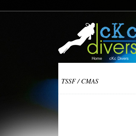
Home
cKc Divers
TSSF / CMAS