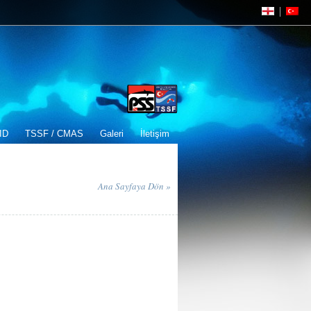
ID
TSSF / CMAS
Galeri
İletişim
Ana Sayfaya Dön »