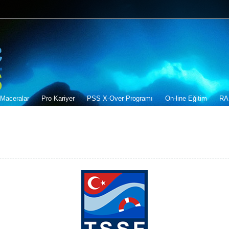
Maceralar
Pro Kariyer
PSS X-Over Programı
On-line Eğitim
RA